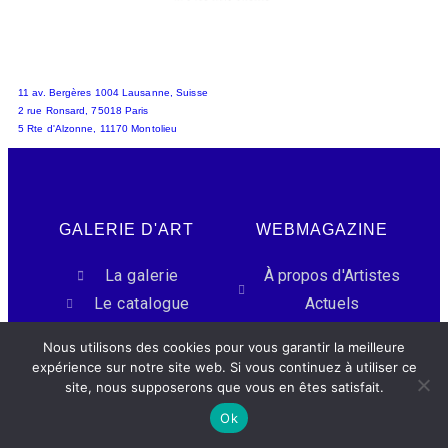
11 av. Bergères 1004 Lausanne, Suisse
2 rue Ronsard, 75018 Paris
5 Rte d'Alzonne, 11170 Montolieu
GALERIE D'ART
WEBMAGAZINE
La galerie
À propos d'Artistes
Le catalogue
Actuels
Avis clients
Le média
Nous utilisons des cookies pour vous garantir la meilleure
CGV
Accueil
expérience sur notre site web. Si vous continuez à utiliser ce
Contact
site, nous supposerons que vous en êtes satisfait.
Mentions légales
Ok
Politique de