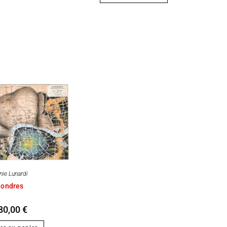
nie Lunardi
Londres
80,00
€