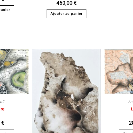
460,00
€
panier
Ajouter au panier
rdi
An
rg
0
€
2