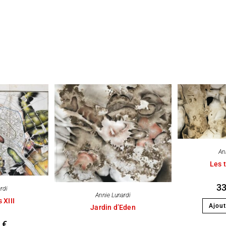
An
Les 
3
rdi
Annie Lunardi
 XIII
Ajout
Jardin d’Eden
0
€