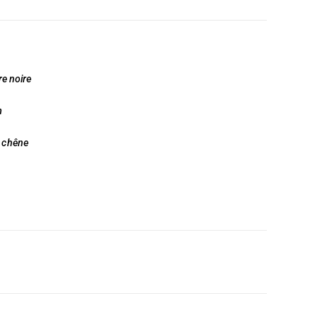
re noire
m
e chêne