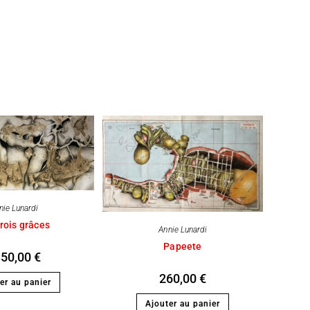
nie Lunardi
trois grâces
Annie Lunardi
Papeete
350,00
€
260,00
€
er au panier
Ajouter au panier