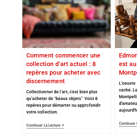
Comment commencer une
Edmond
collection d’art actuel : 8
est au
repères pour acheter avec
Montpe
discernement
L'oeuvre 
caché. Le
Collectionner de l’art, c’est bien plus
Montpelli
qu’acheter de “beaux objets” Voici 8
d'amateur
repères pour démarrer ou approfondir
aujourd'h
votre collection.
Continuer 
Continuer La Lecture