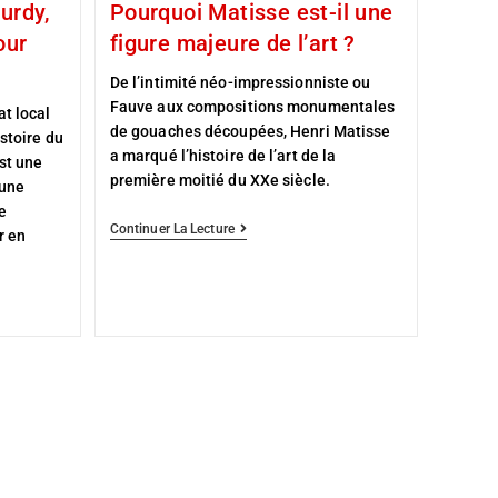
urdy,
Pourquoi Matisse est-il une
our
figure majeure de l’art ?
De l’intimité néo-impressionniste ou
Fauve aux compositions monumentales
t local
de gouaches découpées, Henri Matisse
stoire du
a marqué l’histoire de l’art de la
st une
première moitié du XXe siècle.
 une
e
Continuer La Lecture
r en