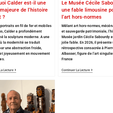
oi Calder est-il une
Le Musée Cécile Sabo
 majeure de l’histoire
une fable limousine p
t ?
l’art hors-normes
portraits en fil de fer et mobiles
Mêlant art hors-normes, mécéna
s, Calder a profondément
et sauvegarde patrimoniale, l’hi
mé la sculpture moderne. A une
Musée jardin Cécile Sabourdy e
ù la modernité se traduit
jolie fable. En 2026, il présente
ar une abstraction froide,
rétrospective consacrée à Pierr
et joyeusement en mouvement
Albasser, figure de l’art singulie
es.
France
La Lecture
Continuer La Lecture