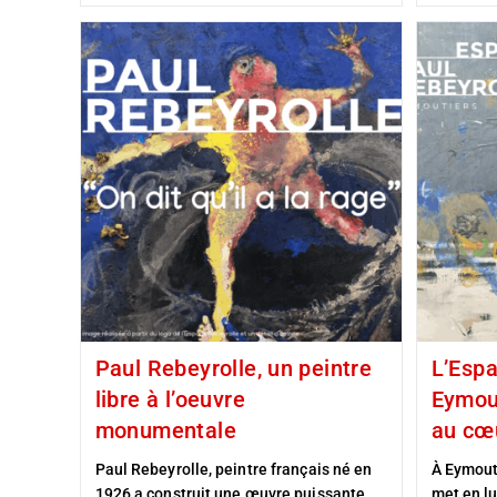
Paul Rebeyrolle, un peintre
L’Espa
libre à l’oeuvre
Eymout
monumentale
au cœ
Paul Rebeyrolle, peintre français né en
À Eymout
1926 a construit une œuvre puissante
met en l