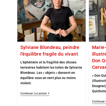
Sylviane Blondeau, peindre
Marie
l’équilibre fragile du vivant
illust
Don Q
L’éphémère et la fragilité des choses
Cerva
terrestres habitent les toiles de Sylvaine
Blondeau. Les « objets » dansent en
« Don Qui
équilibre sous un vent plus ou moins
(illustra
violent.
Dougnac)
Quichotte
Continuer La Lecture
Continuer 