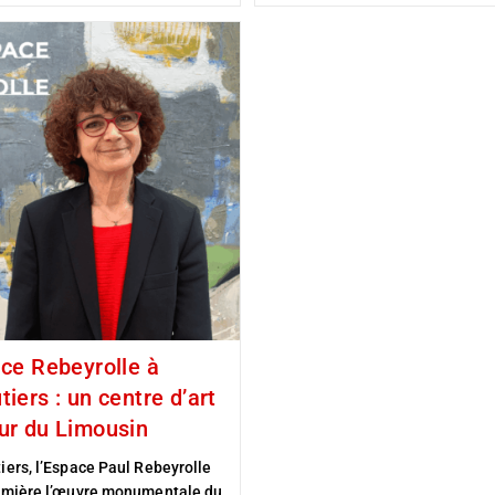
ce Rebeyrolle à
iers : un centre d’art
ur du Limousin
iers, l’Espace Paul Rebeyrolle
umière l’œuvre monumentale du