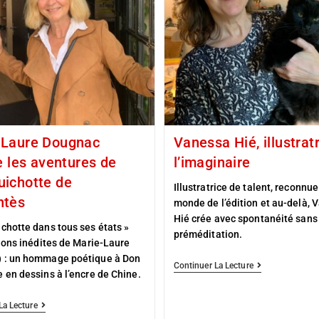
-Laure Dougnac
Vanessa Hié, illustrat
re les aventures de
l’imaginaire
uichotte de
Illustratrice de talent, reconnue
ntès
monde de l’édition et au-delà, 
Hié crée avec spontanéité sans
chotte dans tous ses états »
préméditation.
tions inédites de Marie-Laure
 : un hommage poétique à Don
Continuer La Lecture
 en dessins à l’encre de Chine.
La Lecture