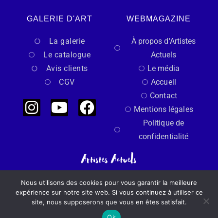
GALERIE D'ART
WEBMAGAZINE
La galerie
À propos d'Artistes
Le catalogue
Actuels
Avis clients
Le média
CGV
Accueil
Contact
Mentions légales
Politique de
confidentialité
Nous utilisons des cookies pour vous garantir la meilleure
Un regard indépendant sur l’art actuel
expérience sur notre site web. Si vous continuez à utiliser ce
site, nous supposerons que vous en êtes satisfait.
Made with
by Artistes Actuels​​
Ok