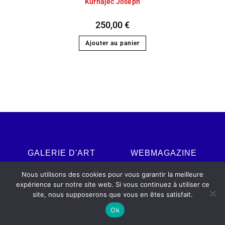
Kurhajec Joseph
250,00
€
Ajouter au panier
GALERIE D'ART
WEBMAGAZINE
Nous utilisons des cookies pour vous garantir la meilleure
La galerie
À propos d'Artistes
expérience sur notre site web. Si vous continuez à utiliser ce
Le catalogue
Actuels
site, nous supposerons que vous en êtes satisfait.
Avis clients
Le média
Ok
CGV
Accueil