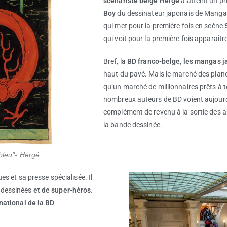
scénariste belge Hergé
a atteint un pr
Boy
du dessinateur japonais de Mang
qui met pour la première fois en scène
qui voit pour la première fois apparaîtr
Bref, l
a BD franco-belge, les mangas j
haut du pavé. Mais le marché des plan
qu’un marché de millionnaires prêts à t
nombreux auteurs de BD voient aujourd’
complément de revenu à la sortie des a
la bande dessinée.
 bleu"- Hergé
es et sa presse spécialisée. Il
 dessinées
et de super-héros.
rnational de la BD