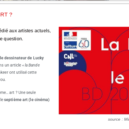
RT ?
édié aux artistes actuels,
te question.
(le dessinateur de Lucky
s un article
« la Bande
nkeer ont utilisé cette
rou.
ème… art ? Une seule
 le
septième art (le cinéma)
source : Mi