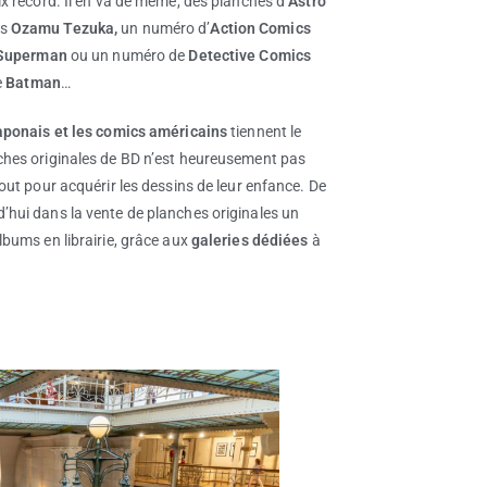
ix record. Il en va de même, des planches d’
Astro
as
Ozamu Tezuka,
un numéro d’
Action Comics
Superman
ou un numéro de
Detective Comics
e
Batman
…
aponais et les comics américains
tiennent le
ches originales de BD n’est heureusement pas
out pour acquérir les dessins de leur enfance. De
hui dans la vente de planches originales un
lbums en librairie, grâce aux
galeries dédiées
à