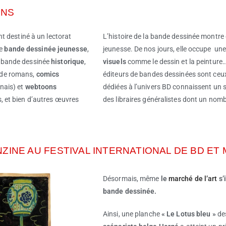
ONS
t destiné à un lectorat
L’histoire de la bande dessinée montre q
re
bande dessinée jeunesse
,
jeunesse. De nos jours, elle occupe u
, bande dessinée
historique
,
visuels
comme le dessin et la peinture
 de romans,
comics
éditeurs de bandes dessinées sont ceux q
nais) et
webtoons
dédiées à l’univers BD connaissent un s
, et bien d’autres œuvres
des libraires généralistes dont un no
ZINE AU FESTIVAL INTERNATIONAL DE BD ET
Désormais, même
le
marché de l’art
s’
bande dessinée.
Ainsi, une planche
« Le Lotus bleu »
des