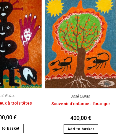
sé Guirao
José Guirao
eux à trois têtes
Souvenir d’enfance : l’oranger
00,00
€
400,00
€
 to basket
Add to basket