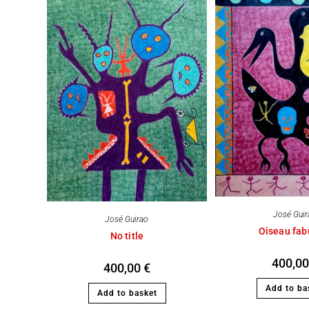
José Gui
José Guirao
Oiseau fab
No title
400,0
400,00
€
Add to ba
Add to basket