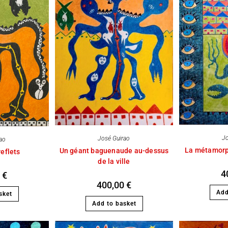
Jo
José Guirao
rao
La métamorp
Un géant baguenaude au-dessus
reflets
de la ville
4
0
€
400,00
€
Add
sket
Add to basket