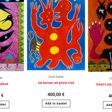
José Guirao
rao
Jo
Un baiser en plein ciel
uleux
Géant joy
400,00
€
0
€
4
Add to basket
sket
Add