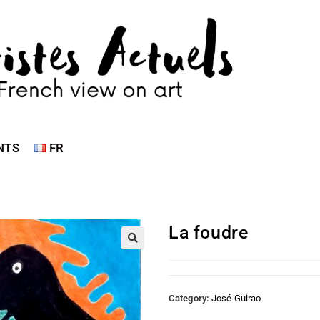
NTS
FR
La foudre
Category:
José Guirao