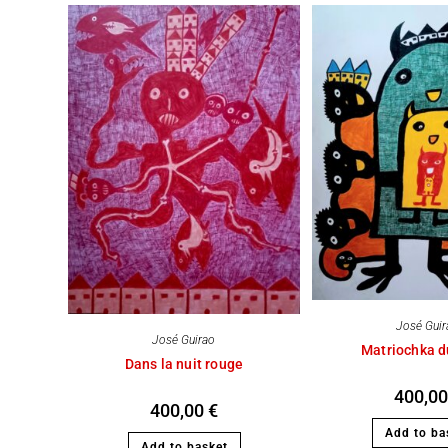
José Gui
José Guirao
Matriochka d
Dans la nuit rouge
400,0
400,00
€
Add to ba
Add to basket