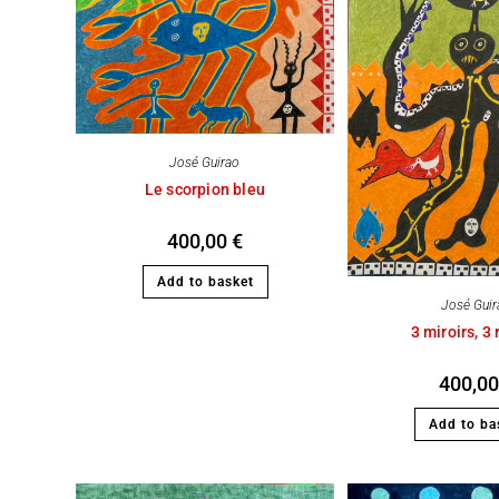
José Guirao
Le scorpion bleu
400,00
€
Add to basket
José Gui
3 miroirs, 3 
400,0
Add to ba