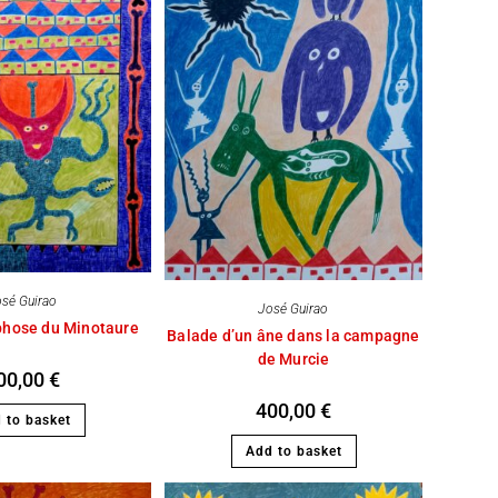
sé Guirao
José Guirao
hose du Minotaure
Balade d’un âne dans la campagne
de Murcie
00,00
€
400,00
€
 to basket
Add to basket