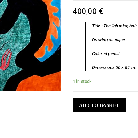
400,00
€
Title : The lightning bolt
Drawing on paper
Colored pencil
Dimensions 50 × 65 cm
1 in stock
ADD TO BASKET