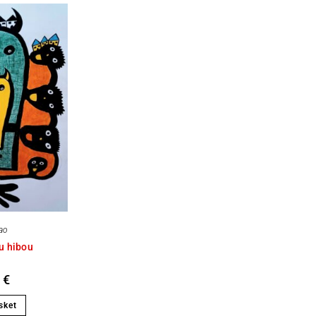
rao
u hibou
0
€
sket