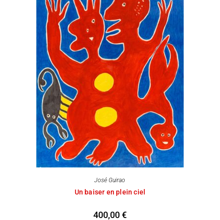
José Guirao
Un baiser en plein ciel
400,00
€