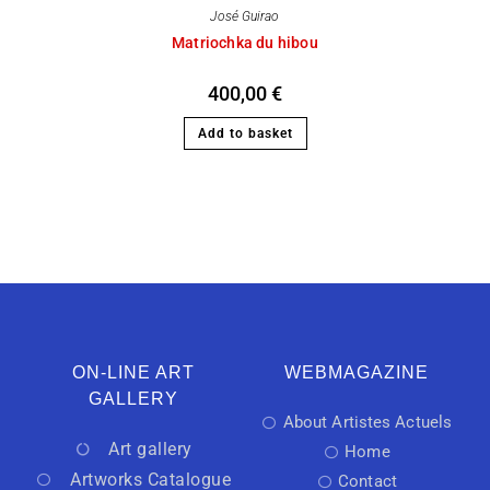
José Guirao
Matriochka du hibou
400,00
€
Add to basket
ON-LINE ART
WEBMAGAZINE
GALLERY
About Artistes Actuels
Art gallery
Home
Artworks Catalogue
Contact