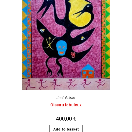
José Guirao
Oiseau fabuleux
400,00
€
Add to basket