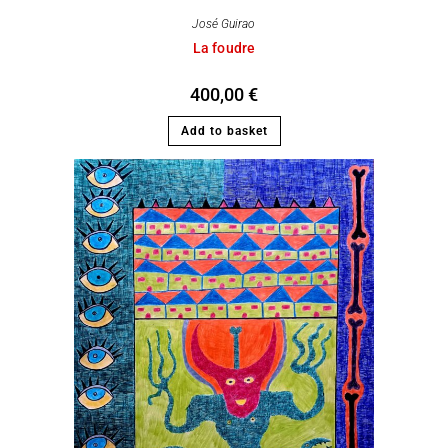
José Guirao
La foudre
400,00
€
Add to basket