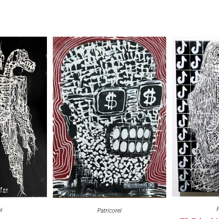
P
el
Patricorel