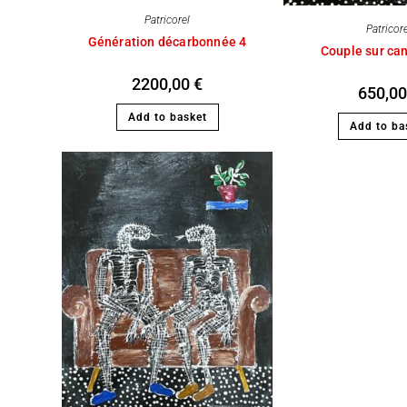
Patricorel
Patricor
Génération décarbonnée 4
Couple sur ca
2200,00
€
650,0
Add to basket
Add to ba