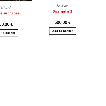
Patricorel
atricorel
Bizzi girl n°2
e au chapeau
500,00
€
00,00
€
Add to basket
 to basket