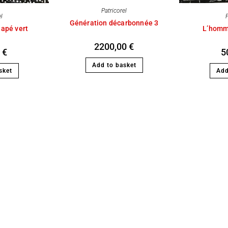
Patricorel
el
P
Génération décarbonnée 3
napé vert
L’homm
2200,00
€
0
€
5
Add to basket
sket
Add