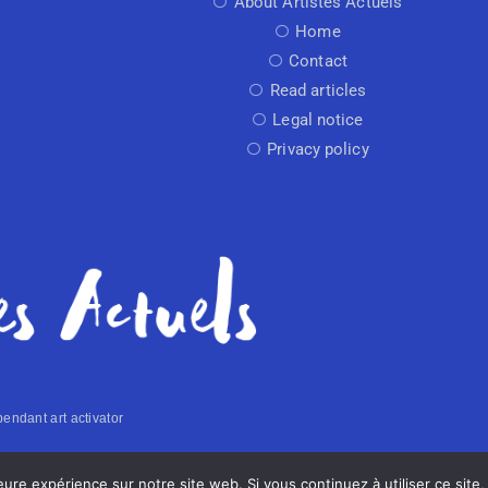
About Artistes Actuels
Home
Contact
Read articles
Legal notice
Privacy policy
endant art activator
Made with
by Arti
leure expérience sur notre site web. Si vous continuez à utiliser ce sit