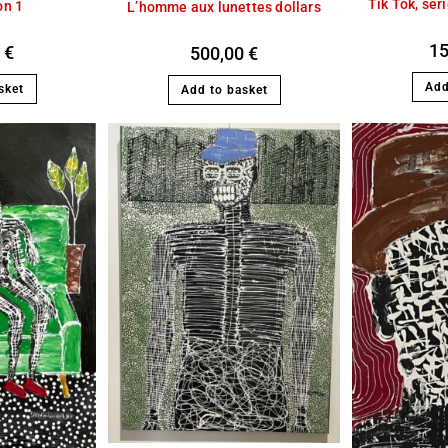
Tik Tok, sér
on 1
L’homme aux lunettes dollars
1
0
€
500,00
€
Add
sket
Add to basket