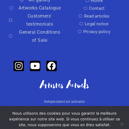
Home
Artworks Catalogue
Contact
Customers'
Read articles
testimonials
Legal notice
Privacy policy
General Conditions
of Sale
Independant art activator
Nous utilisons des cookies pour vous garantir la meilleure
Made with
by Artistes Actuels​​
expérience sur notre site web. Si vous continuez à utiliser ce
site, nous supposerons que vous en êtes satisfait.