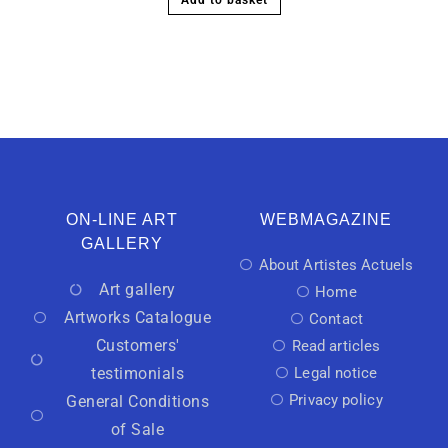
Add to basket
ON-LINE ART
WEBMAGAZINE
GALLERY
About Artistes Actuels
Art gallery
Home
Artworks Catalogue
Contact
Customers'
Read articles
testimonials
Legal notice
Privacy policy
General Conditions
of Sale