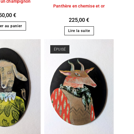
r un champignon
Panthère en chemise et or
50,00
€
225,00
€
er au panier
Lire la suite
ÉPUISÉ