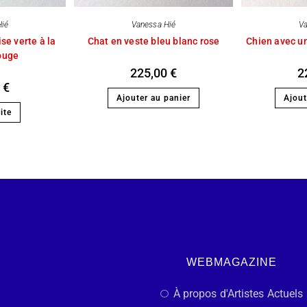
Hié
Vanessa Hié
Va
se verte à la
Chat en veste bleu blanc rose
Chien avec un
ouge
225,00
€
2
0
€
Ajouter au panier
Ajout
ite
WEBMAGAZINE
À propos d'Artistes Actuels