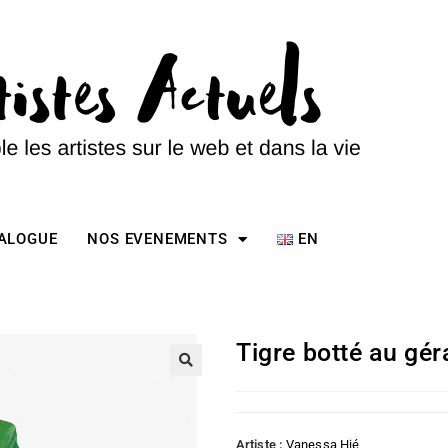
TALOGUE
NOS EVENEMENTS
EN
Tigre botté au gé
Artiste :
Vanessa Hié