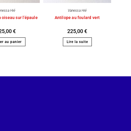
nessa Hié
Vanessa Hié
 oiseau sur l’épaule
Antilope au foulard vert
25,00
€
225,00
€
er au panier
Lire la suite