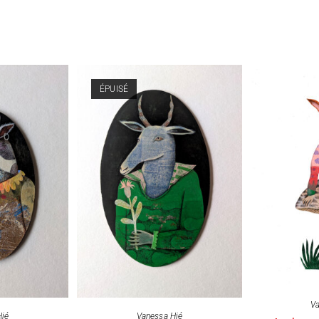
ÉPUISÉ
Va
Hié
Vanessa Hié