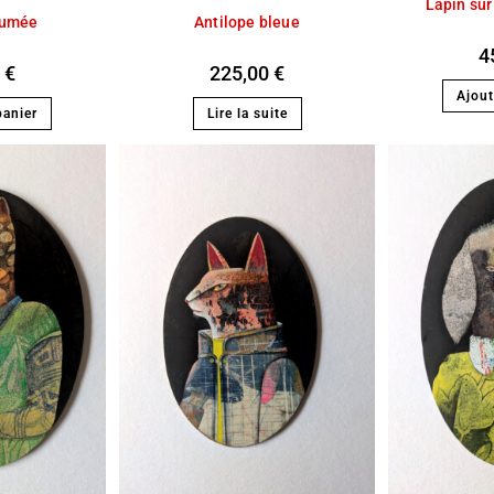
Lapin su
tumée
Antilope bleue
4
0
€
225,00
€
Ajout
panier
Lire la suite