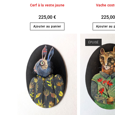
Cerf à la veste jaune
Vache cos
225,00
€
225,0
Ajouter au panier
Ajouter au 
ÉPUISÉ