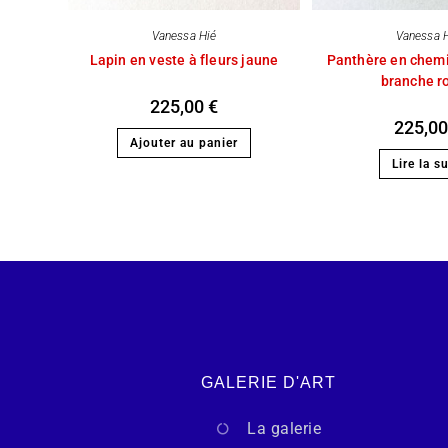
Vanessa Hié
Vanessa 
Lapin en veste à fleurs jaune
Panthère en chemi
branche r
225,00
€
225,0
Ajouter au panier
Lire la su
GALERIE D'ART
La galerie