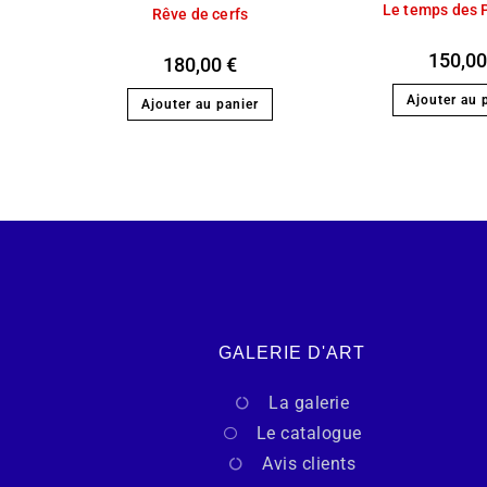
Le temps des 
Rêve de cerfs
150,0
180,00
€
Ajouter au 
Ajouter au panier
GALERIE D'ART
La galerie
Le catalogue
Avis clients