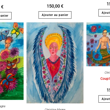
1
150,00
€
0
€
Ajout
Ajouter au panier
panier
Chr
Coupl
1
Ajout
agne
Christine Magne