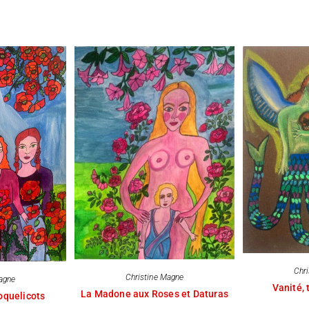
Chr
Christine Magne
agne
Vanité, 
La Madone aux Roses et Daturas
oquelicots