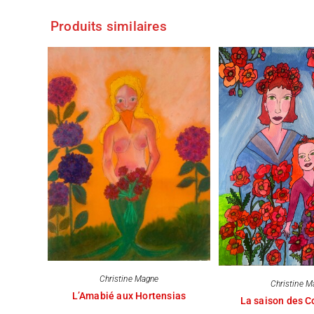
Produits similaires
Christine Magne
Christine M
L’Amabié aux Hortensias
La saison des C