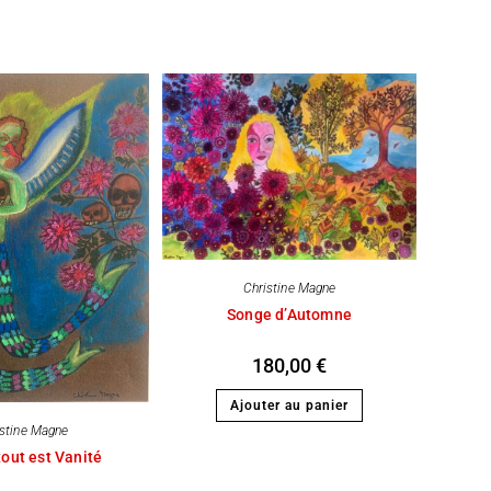
Christine Magne
Songe d’Automne
180,00
€
Ajouter au panier
istine Magne
tout est Vanité