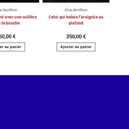
se Geoffrion
Elise Geoffrion
 né avec une cuillère
Celui qui balaie l’araignée au
 la bouche
plafond
50,00
€
350,00
€
er au panier
Ajouter au panier