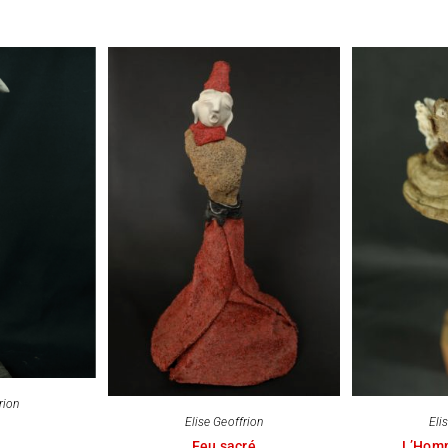
rion
Elise Geoffrion
Eli
Feu sacré
L’Hom