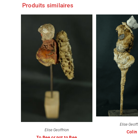
Produits similaires
Elise Geoff
Elise Geoffrion
Colin
To Bee or not to Bee