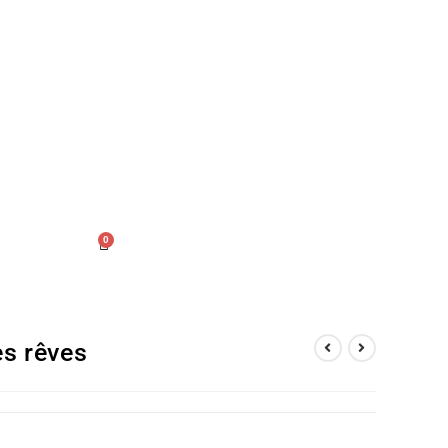
0
es rêves