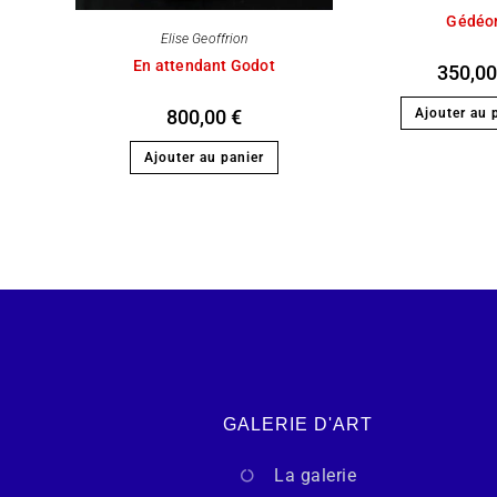
Gédéo
Elise Geoffrion
En attendant Godot
350,0
Ajouter au 
800,00
€
Ajouter au panier
GALERIE D'ART
La galerie