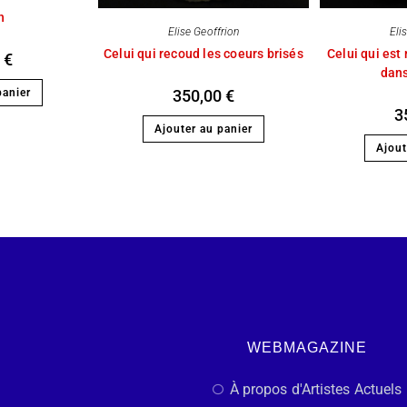
n
Elise Geoffrion
Eli
Celui qui recoud les coeurs brisés
Celui qui est
0
€
dans
350,00
€
panier
3
Ajouter au panier
Ajout
WEBMAGAZINE
À propos d'Artistes Actuels