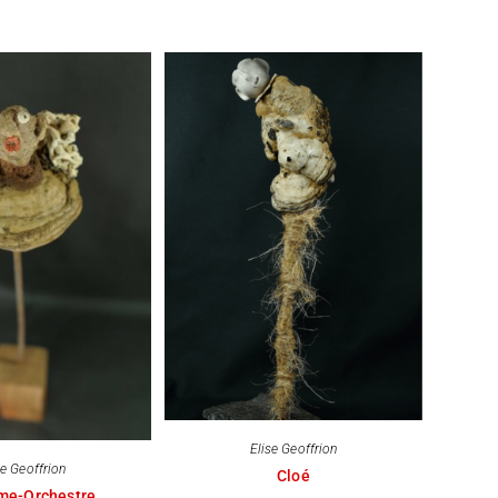
Elise Geoffrion
se Geoffrion
Cloé
me-Orchestre