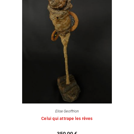
Elise Geoffrion
Celui qui attrape les rêves
350,00
€