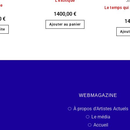
L’exotique
Jo
le
Le temps qui 
1400,00
€
0
€
1
Ajouter au panier
ite
Ajout
WEBMAGAZINE
À propos d'Artistes Actuels
Le média
Accueil