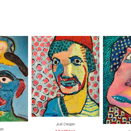
Joël Crespin
pin