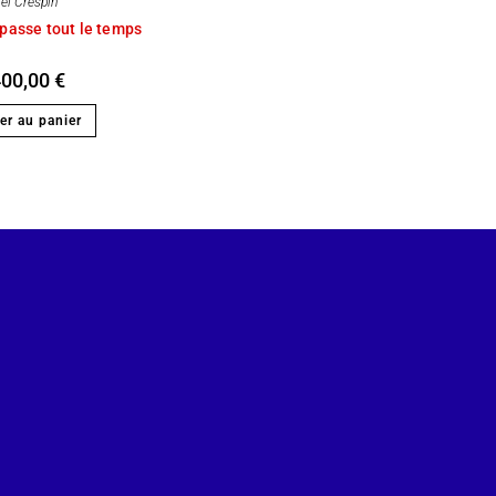
ël Crespin
passe tout le temps
400,00
€
er au panier