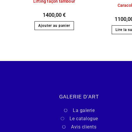
Lifting façon tambour
Caraco
1400,00
€
1100,0
Ajouter au panier
Lire la su
GALERIE D'ART
La galerie
Le catalogue
Avis clients