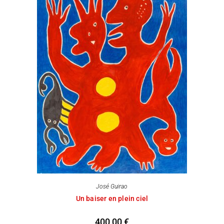
José Guirao
Un baiser en plein ciel
400,00
€