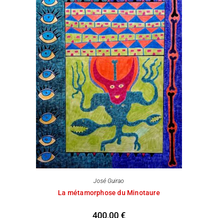
José Guirao
La métamorphose du Minotaure
400,00
€