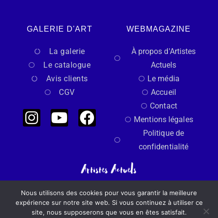
GALERIE D'ART
WEBMAGAZINE
La galerie
À propos d'Artistes
Le catalogue
Actuels
Avis clients
Le média
CGV
Accueil
Contact
Mentions légales
Politique de
confidentialité
Nous utilisons des cookies pour vous garantir la meilleure
Un regard indépendant sur l’art actuel
expérience sur notre site web. Si vous continuez à utiliser ce
site, nous supposerons que vous en êtes satisfait.