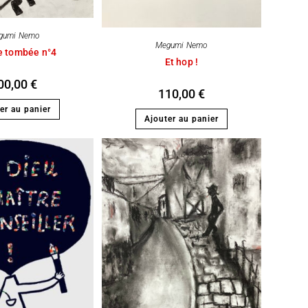
gumi Nemo
Megumi Nemo
e tombée n°4
Et hop !
00,00
€
110,00
€
er au panier
Ajouter au panier