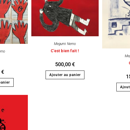
Megumi Nemo
C’est bien fait !
emo
Me
w
500,00
€
0
€
Ajouter au panier
1
panier
Ajout