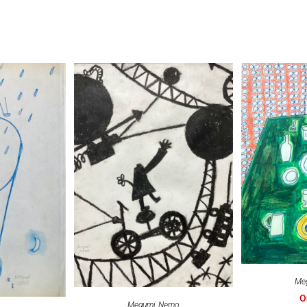
Me
O
Megumi Nemo