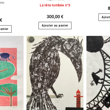
emo
La tête tombée n°3
300,00
€
Ajout
€
Ajouter au panier
panier