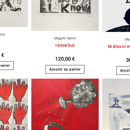
emo
Megumi Nemo
Me
I know but
Ni dieu ni m
0
€
120,00
€
3
panier
Ajouter au panier
Ajout