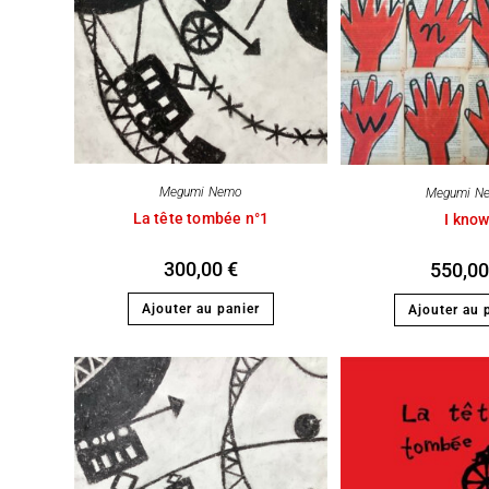
Megumi Nemo
Megumi N
La tête tombée n°1
I kno
300,00
€
550,0
Ajouter au panier
Ajouter au 