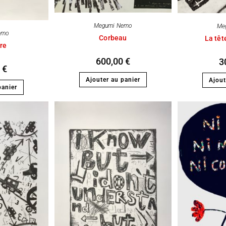
Megumi Nemo
Me
emo
Corbeau
La têt
bre
600,00
€
3
0
€
Ajouter au panier
Ajout
panier