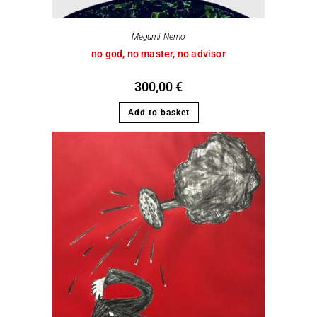
Megumi Nemo
no god, no master, no advisor
300,00
€
Add to basket