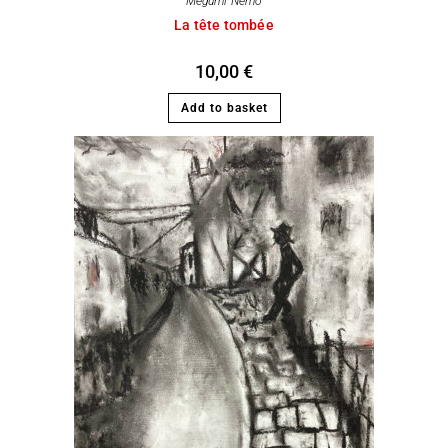
Megumi Nemo
La tête tombée
10,00
€
Add to basket