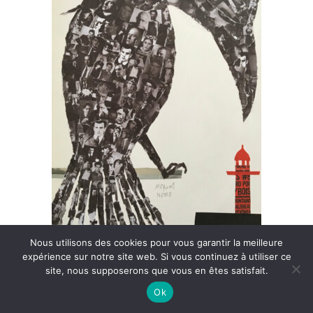
Nous utilisons des cookies pour vous garantir la meilleure
expérience sur notre site web. Si vous continuez à utiliser ce
Megumi Nemo
site, nous supposerons que vous en êtes satisfait.
The crow
Ok
600,00
€