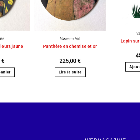
Va
Hié
Vanessa Hié
Lapin su
fleurs jaune
Panthère en chemise et or
4
0
€
225,00
€
Ajout
panier
Lire la suite