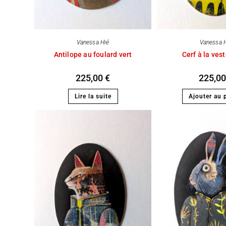
Vanessa Hié
Vanessa 
Antilope au foulard vert
Cerf à la ves
225,00
€
225,0
Lire la suite
Ajouter au 