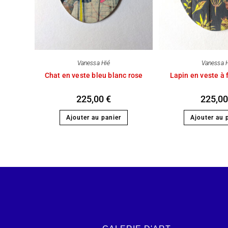
Vanessa Hié
Vanessa 
Chat en veste bleu blanc rose
Lapin en veste à 
225,00
€
225,0
Ajouter au panier
Ajouter au 