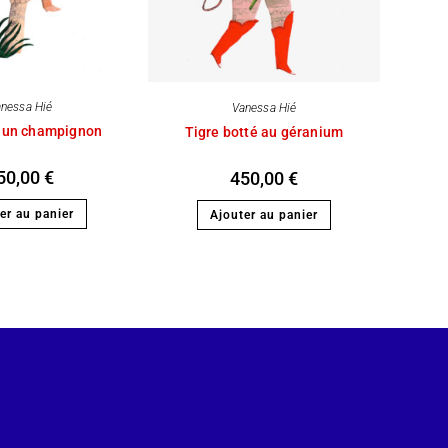
nessa Hié
Vanessa Hié
r un champignon
Tigre botté au géranium
50,00
€
450,00
€
er au panier
Ajouter au panier