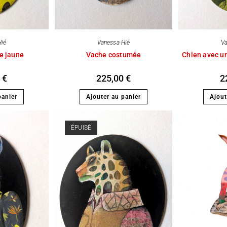
Hié
Va
Vanessa Hié
te jaune
Chien avec un
Vache costumée
0
€
2
225,00
€
panier
Ajout
Ajouter au panier
ÉPUISÉ