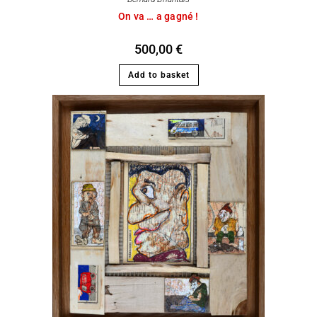
On va … a gagné !
500,00
€
Add to basket