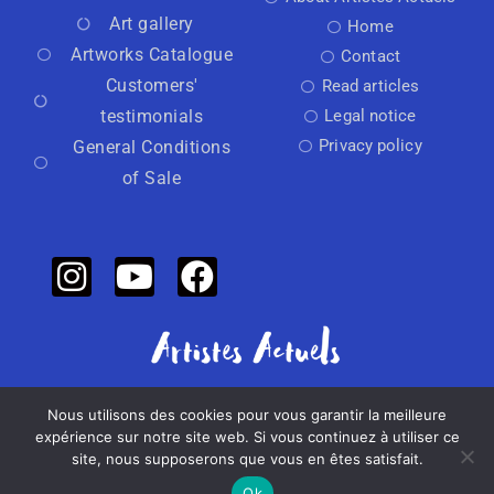
Art gallery
Home
Artworks Catalogue
Contact
Customers'
Read articles
testimonials
Legal notice
Privacy policy
General Conditions
of Sale
Nous utilisons des cookies pour vous garantir la meilleure
Independant art activator
expérience sur notre site web. Si vous continuez à utiliser ce
site, nous supposerons que vous en êtes satisfait.
Made with
by Artistes Actuels​​
Ok