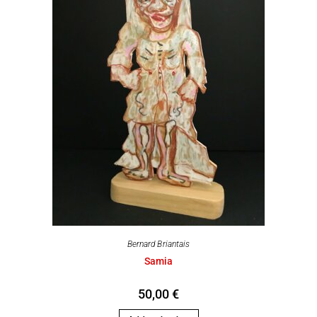
Bernard Briantais
Samia
50,00
€