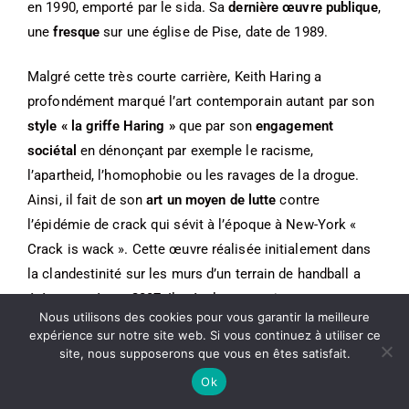
en 1990, emporté par le sida. Sa
dernière œuvre publique
,
une
fresque
sur une église de Pise, date de 1989.
Malgré cette très courte carrière, Keith Haring a
profondément marqué l’art contemporain autant par son
style « la griffe Haring »
que par son
engagement
sociétal
en dénonçant par exemple le racisme,
l’apartheid, l’homophobie ou les ravages de la drogue.
Ainsi, il fait de son
art un moyen de lutte
contre
l’épidémie de crack qui sévit à l’époque à New-York «
Crack is wack ». Cette œuvre réalisée initialement dans
la clandestinité sur les murs d’un terrain de handball a
été restaurée en 2007. Il a également peint pour
Nous utilisons des cookies pour vous garantir la meilleure
promouvoir à l’usage du préservatif.
expérience sur notre site web. Si vous continuez à utiliser ce
site, nous supposerons que vous en êtes satisfait.
Ok