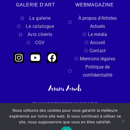
GALERIE D'ART
WEBMAGAZINE
La galerie
À propos d'Artistes
Le catalogue
Actuels
Avis clients
Le média
CGV
Accueil
Contact
Mentions légales
Politique de
confidentialité
Un regard indépendant sur l’art actuel
Nous utilisons des cookies pour vous garantir la meilleure
expérience sur notre site web. Si vous continuez à utiliser ce
Made with
by Artistes Actuels​​
site, nous supposerons que vous en êtes satisfait.