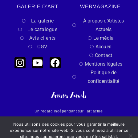
GALERIE D'ART
WEBMAGAZINE
La galerie
À propos d'Artistes
Le catalogue
Actuels
Avis clients
Le média
CGV
Accueil
Contact
Mentions légales
Politique de
confidentialité
Un regard indépendant sur l’art actuel
Nous utilisons des cookies pour vous garantir la meilleure
Made with
by Artistes Actuels​​
expérience sur notre site web. Si vous continuez à utiliser ce
site, nous supposerons que vous en êtes satisfait.