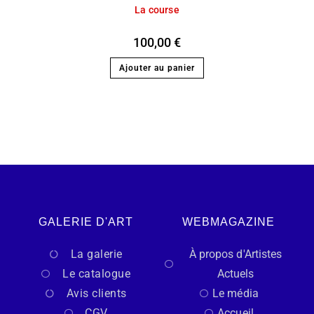
La course
100,00
€
Ajouter au panier
GALERIE D'ART
WEBMAGAZINE
La galerie
À propos d'Artistes
Le catalogue
Actuels
Avis clients
Le média
CGV
Accueil