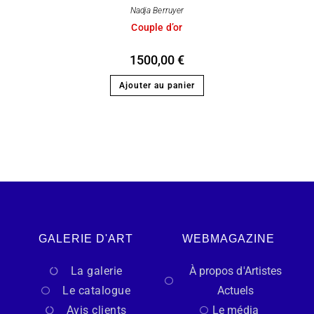
Nadja Berruyer
Couple d’or
1500,00
€
Ajouter au panier
GALERIE D'ART
WEBMAGAZINE
La galerie
À propos d'Artistes
Le catalogue
Actuels
Avis clients
Le média