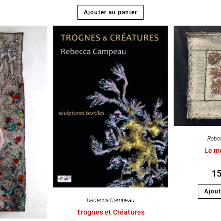
Ajouter au panier
Rebe
Le m
1
Ajout
Rebecca Campeau
Trognes et Créatures