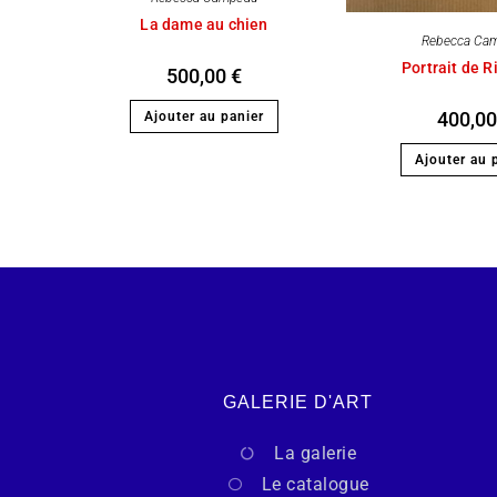
La dame au chien
Rebecca Ca
Portrait de 
500,00
€
400,0
Ajouter au panier
Ajouter au 
GALERIE D'ART
La galerie
Le catalogue