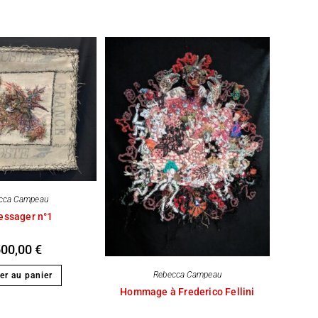
cca Campeau
essager n°1
500,00
€
Rebecca Campeau
er au panier
Hommage à Frederico Fellini