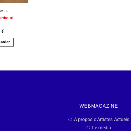
mpeau
Rimbaud
0
€
panier
WEBMAGAZINE
À propos d'Artistes Actuels
Le média