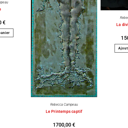
mpeau
e
Rebe
0
€
La di
panier
15
Ajout
Rebecca Campeau
Le Printemps captif
1700,00
€