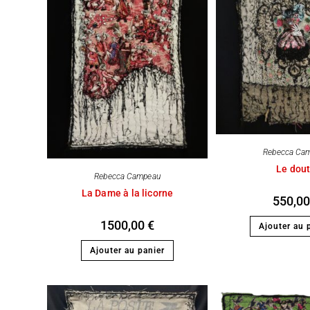
Rebecca Ca
Le dou
Rebecca Campeau
La Dame à la licorne
550,0
1500,00
€
Ajouter au 
Ajouter au panier