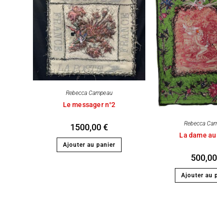
Rebecca Campeau
Le messager n°2
Rebecca Ca
1500,00
€
La dame au
Ajouter au panier
500,0
Ajouter au 