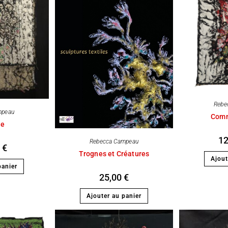
Rebe
mpeau
Comm
te
1
Rebecca Campeau
0
€
Trognes et Créatures
Ajout
panier
25,00
€
Ajouter au panier