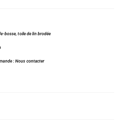
de-bosse, toile de lin brodée
m
emande :
Nous contacter