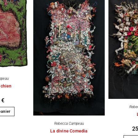
mpeau
 chien
0
€
Rebe
panier
Rebecca Campeau
2
La divine Comedia