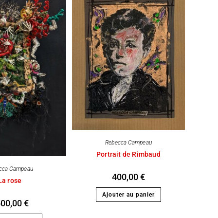
Rebecca Campeau
Portrait de Rimbaud
cca Campeau
400,00
€
La rose
Ajouter au panier
500,00
€