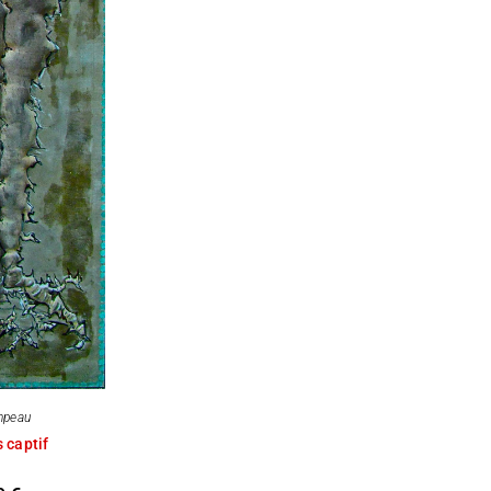
mpeau
 captif