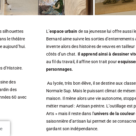
s silhouettes
L’
espace urbain
de sa jeunesse lui offre aussi l
ans le théâtre
Bernard aime suivre les sorties d’enterrements a
lle aujourd’hui.
invente alors des histoires de veuves en tailleur 
côtés d’un chat.
Il apprend ainsi à dessiner vit
au fil du travail, il affine son trait pour
esquisser
s d’Histoire.
personnages.
ssine des
Au lycée, très bon élève, il se destine aux cl
ardin des
Normale Sup. Mais le puissant climat de mésentent
années 60 avec
maison. Il mène alors une vie autonome, stoppe 
métier manuel : Artisan peintre. L’outillage est 
Arts » mais il reste dans l’
univers de la couleur 
saisonnière d’artisan lui permet de se consacrer
ne
gardant son indépendance.