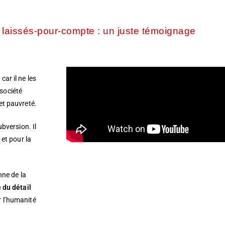
 laissés-pour-compte : un juste témoignage
ar il ne les
 société
et pauvreté.
bversion. Il
 et pour la
nne de la
 du détail
r l’humanité