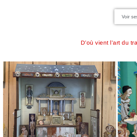
Voir se
D’où vient l’art du t