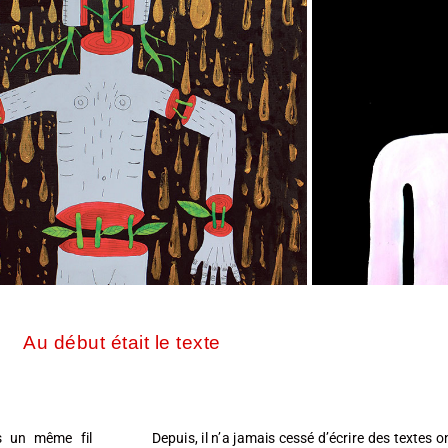
Au début était le texte
 un même fil
Depuis, il n’a jamais cessé d’écrire des textes on