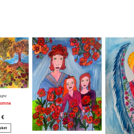
agne
tomne
0
€
sket