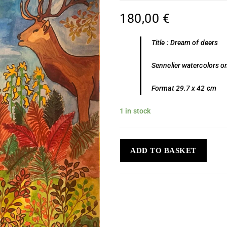
180,00
€
Title : Dream of deers
Sennelier watercolors 
Format 29.7 x 42 cm
1 in stock
ADD TO BASKET