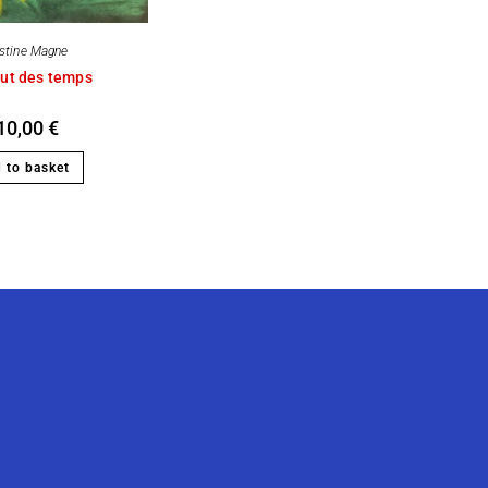
istine Magne
ut des temps
10,00
€
 to basket