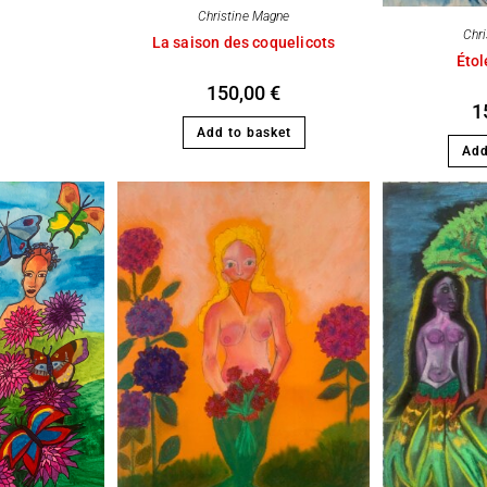
Christine Magne
Chr
La saison des coquelicots
Étol
150,00
€
1
Add to basket
Add