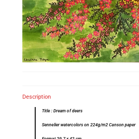
Description
Title : Dream of deers
Sennelier watercolors on 224g/m2 Canson paper
Format 29.7 x 42 cm