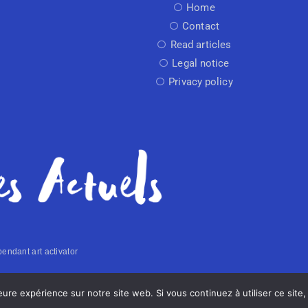
Home
Contact
Read articles
Legal notice
Privacy policy
endant art activator
Made with
by Arti
leure expérience sur notre site web. Si vous continuez à utiliser ce sit