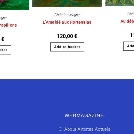
Chr
Christine Magne
agne
Au déb
L’Amabié aux Hortensias
Papillons
1
120,00
€
0
€
Add
Add to basket
sket
WEBMAGAZINE
About Artistes Actuels