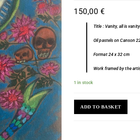
150,00
€
Title : Vanity, all is vanity
Oil pastels on Canson 
Format 24 x 32 cm
Work framed by the arti
1 in stock
ADD TO BASKET