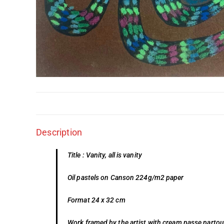
Description
Title : Vanity, all is vanity
Oil pastels on Canson 224g/m2 paper
Format 24 x 32 cm
Work framed by the artist with cream passe partou