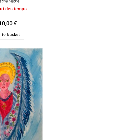
istine Magne
ut des temps
10,00
€
 to basket