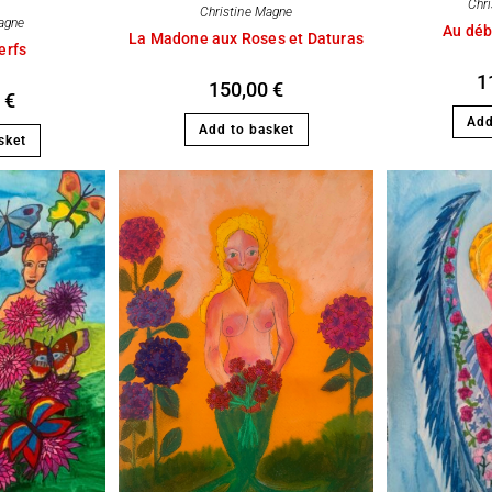
Chr
Christine Magne
agne
Au déb
La Madone aux Roses et Daturas
erfs
1
150,00
€
0
€
Add
Add to basket
sket