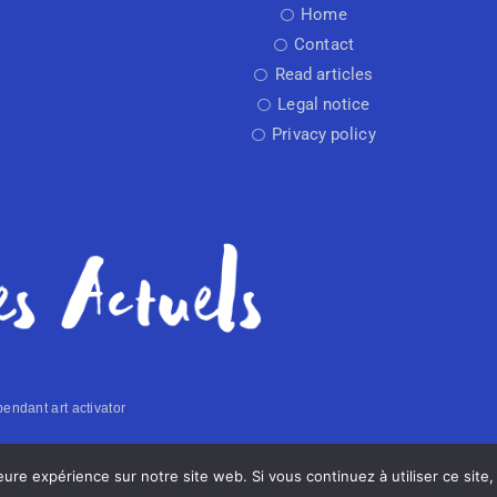
Home
Contact
Read articles
Legal notice
Privacy policy
endant art activator
Made with
by Arti
leure expérience sur notre site web. Si vous continuez à utiliser ce sit