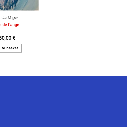
istine Magne
e de l’ange
50,00
€
 to basket