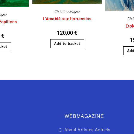
Christine Magne
agne
L’Amabié aux Hortensias
Chr
Papillons
Étol
120,00
€
0
€
1
Add to basket
sket
Add
WEBMAGAZINE
About Artistes Actuels