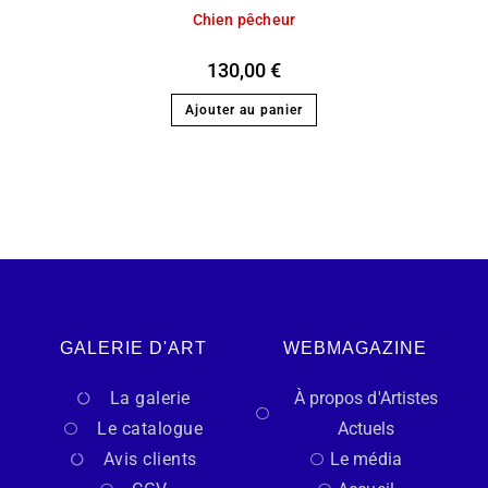
Chien pêcheur
130,00
€
Ajouter au panier
GALERIE D'ART
WEBMAGAZINE
La galerie
À propos d'Artistes
Le catalogue
Actuels
Avis clients
Le média