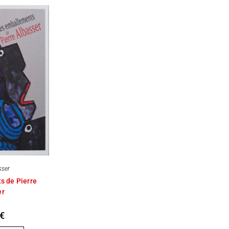
sser
s de Pierre
er
€