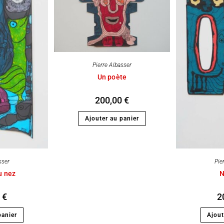
Pierre Albasser
Un poète
200,00
€
Ajouter au panier
sser
Pie
u nez
N
0
€
2
panier
Ajout