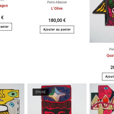
Pierre Albasser
ragon
L’Olive
0
€
180,00
€
panier
Ajouter au panier
Pie
Quat
2
Ajout
ÉPUISÉ