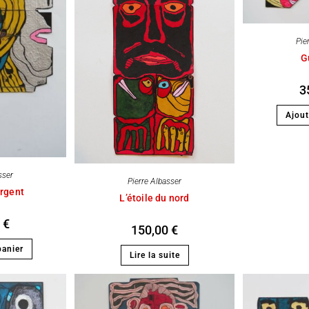
Pie
G
3
Ajout
sser
Pierre Albasser
rgent
L’étoile du nord
0
€
150,00
€
panier
Lire la suite