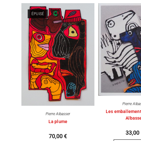
ÉPUISÉ
Pierre Alba
Les emballement
Pierre Albasser
Albass
La plume
33,00
70,00
€